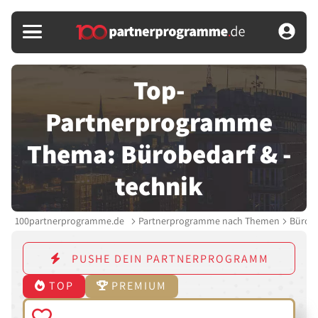
Top-
Partnerprogramme
Thema: Bürobedarf & -
technik
100partnerprogramme.de
Partnerprogramme nach Themen
Bürobe
PUSHE DEIN PARTNERPROGRAMM
TOP
PREMIUM