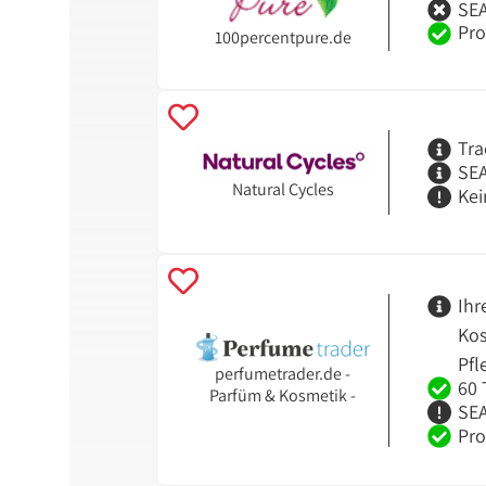
SEA
Pro
100percentpure.de
Tra
SEA
Natural Cycles
Kei
Ihr
Kos
Pfl
perfumetrader.de -
60 
Parfüm & Kosmetik -
SEA
Pro