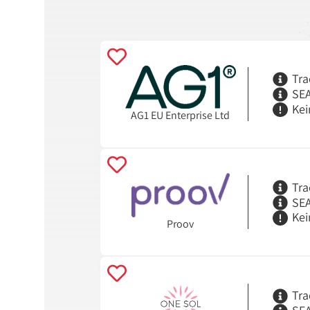
Tra
SEA
Kei
AG1 EU Enterprise Ltd
Tra
SEA
Kei
Proov
Tra