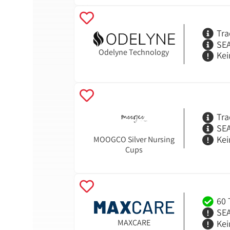
Tra
SEA
Odelyne Technology
Kei
Tra
SEA
Kei
MOOGCO Silver Nursing
Cups
60 
SEA
MAXCARE
Kei