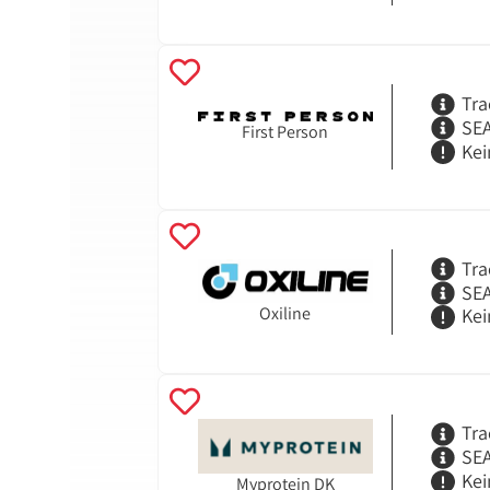
Tra
SEA
First Person
Kei
Tra
SEA
Oxiline
Kei
Tra
SEA
Kei
Myprotein DK