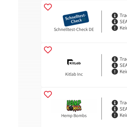
Tra
SEA
Kei
Schnelltest-Check DE
Tra
SEA
Kei
Kitlab Inc
Tra
SEA
Kei
Hemp Bombs