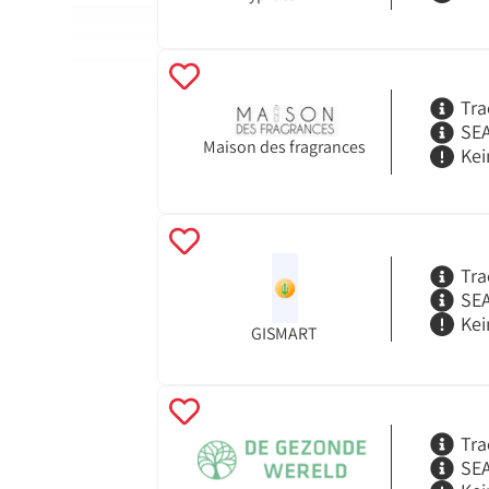
Tra
SEA
Maison des fragrances
Kei
Tra
SEA
Kei
GISMART
Tra
SEA