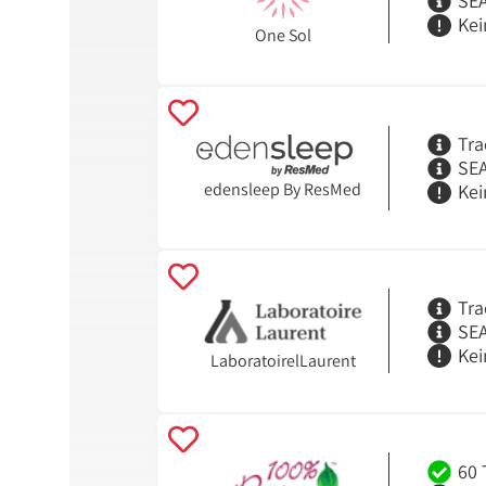
SEA
Kei
One Sol
Tra
SEA
edensleep By ResMed
Kei
Tra
SEA
Kei
LaboratoirelLaurent
60 