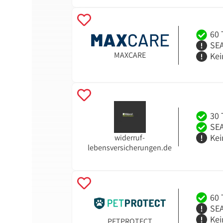
60 
SEA
MAXCARE
Kei
30 
SEA
Kei
widerruf-
lebensversicherungen.de
60 
SEA
Kei
PETPROTECT