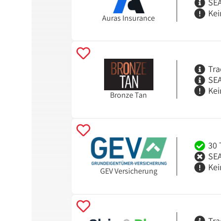
SEA
Kei
Auras Insurance
Tra
SEA
Kei
Bronze Tan
30 
SEA
Kei
GEV Versicherung
Tra