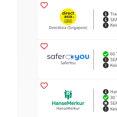
Tra
SEA
Kei
DirectAsia (Singapore)
60 
SEA
SaferYou
Kei
Han
30 
SEA
HanseMerkur
Kei