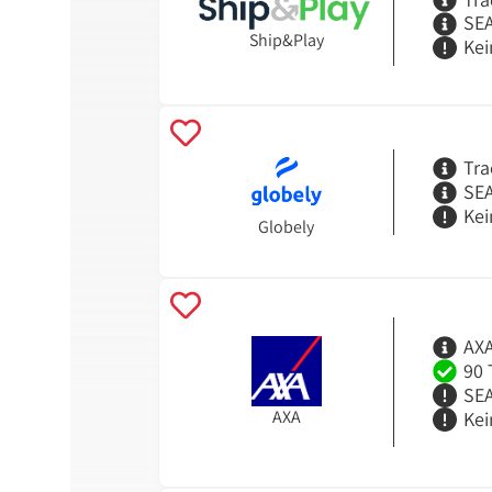
SEA
Ship&Play
Kei
Tra
SEA
Kei
Globely
AXA
90 
SEA
AXA
Kei