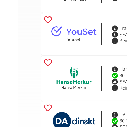
Tra
SEA
YouSet
Kei
Han
30 
SEA
HanseMerkur
Kei
DA 
30 
SEA