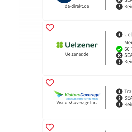
da-direkt.de
Kei
Uel
Men
60 
Uelzener.de
SEA
Kei
Tra
SEA
VisitorsCoverage Inc.
Kei