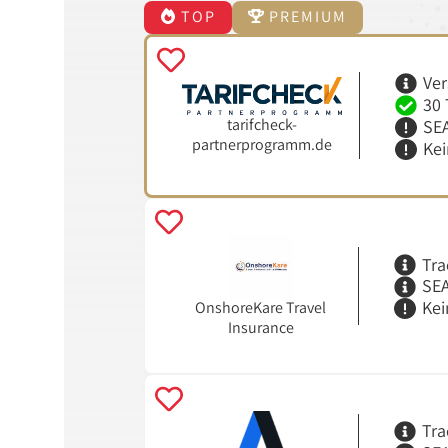
TOP
PREMIUM
Ver
30 
tarifcheck-
SEA
partnerprogramm.de
Ke
Tra
SEA
Kei
OnshoreKare Travel
Insurance
Tra