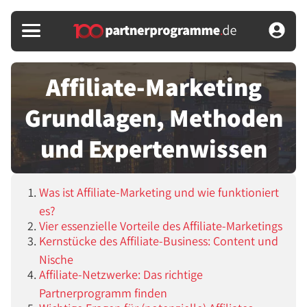
Affiliate-Marketing
Grundlagen, Methoden
und Expertenwissen
Was ist Affiliate-Marketing und wie funktioniert
es?
Vier essenzielle Vorteile des Affiliate-Marketings
Kernstücke des Affiliate-Business: Content und
Nische
Affiliate-Netzwerke: Das richtige
Partnerprogramm finden