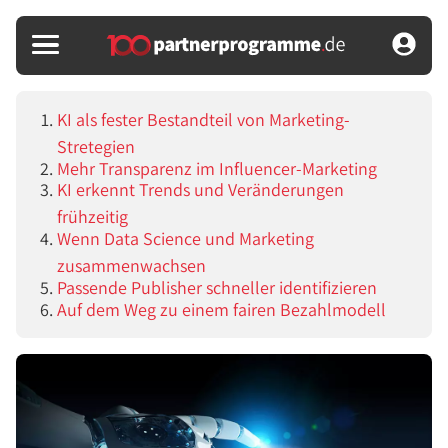
KI als fester Bestandteil von Marketing-
Stretegien
Mehr Transparenz im Influencer-Marketing
KI erkennt Trends und Veränderungen
frühzeitig
Wenn Data Science und Marketing
zusammenwachsen
Passende Publisher schneller identifizieren
Auf dem Weg zu einem fairen Bezahlmodell