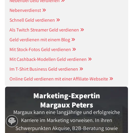
Nebenbei Geld verdienen
Nebenverdienst
Schnell Geld verdienen
Als Twitch Streamer Geld verdienen
Geld verdienen mit einem Blog
Mit Stock-Fotos Geld verdienen
Mit Cashback-Modellen Geld verdienen
Im T-Shirt Business Geld verdienen
Online Geld verdienen mit einer Affiliate-Webseite
Marketing-Expertin
Margaux Peters
Margaux kann eine langjährige und erfolgreiche
Karriere im Marketing vorweisen. In ihren
Schwerpunkten Akquise, B2B-Beratung sowie