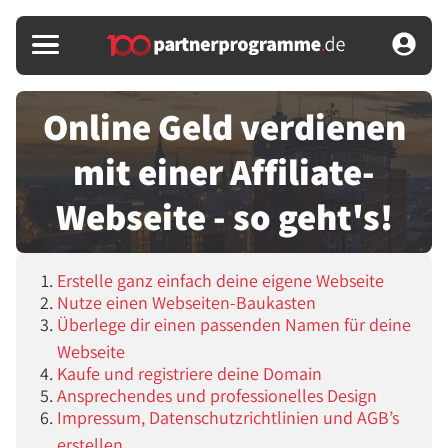
Online Geld verdienen
mit einer Affiliate-
Webseite - so geht's!
Erstelle ganz einfach deine eigene Webseite
Nutze einen Webseiten-Baukasten
Überlege dir einen passenden Namen für deine
Webseite
Kaufe und registriere deine Domain
Ansprechendes und professionelles Design
Impressum, Datenschutzrichtlinien und AGB’s
erstellen