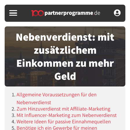
Nebenverdienst: mit
zusätzlichem
Einkommen zu mehr
Geld
Allgemeine Voraussetzungen für den
Nebenverdienst
Zum Hinzuverdienst mit Affiliate-Marketing
Mit Influencer-Marketing zum Nebenverdienst
Weitere Ideen für passive Einnahmequellen
Benötige ich ein Gewerbe für meinen