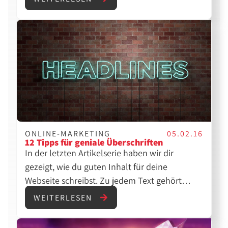
verdient, darüber zu sprechen. Daran halten
sich die Content-Creator peinlich genau, da sie
ihr Einkommen nicht verlieren wollen.
ONLINE-MARKETING
05.02.16
12 Tipps für geniale Überschriften
In der letzten Artikelserie haben wir dir
gezeigt, wie du guten Inhalt für deine
Webseite schreibst. Zu jedem Text gehört
allerdings auch eine gelungene Überschrift.
WEITERLESEN
Eine gute und klickstarke Überschrift zu
finden ist gar nicht so einfach. Deshalb