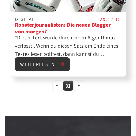
DIGITAL
29.12.15
Roboterjournalisten: Die neuen Blogger
von morgen?
“Dieser Text wurde durch einen Algorithmus
verfasst”. Wenn du diesen Satz am Ende eines
Textes lesen solltest, dann kannst du
sichergehen, dass der Text vor dir von einem
WEITERLESEN
Roboter verfasst wurde. Es mag verrückt
klingen, aber viele Stimmen sagen, dass
«
»
31
Roboter die neuen Journalisten von morgen
sind. Wo sie derzeit eingesetzt werden und
was sie alles können, erfahrt Ihr im Beitrag.