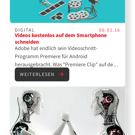
DIGITAL
06.01.16
Videos kostenlos auf dem Smartphone
schneiden
Adobe hat endlich sein Videoschnitt-
Programm Premiere für Android
herausgebracht. Was “Premiere Clip” auf dem
Smartphone kann und ob es im Arbeitsalltag
WEITERLESEN
einsatzfähig ist, haben wir uns natürlich
angesehen.