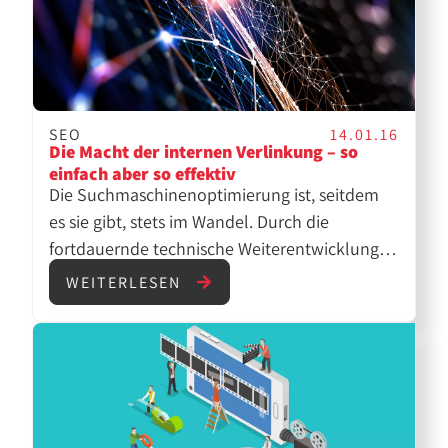
SEO
14.01.16
Die Macht der internen Verlinkung – so
einfach aber so effektiv
Die Suchmaschinenoptimierung ist, seitdem
es sie gibt, stets im Wandel. Durch die
fortdauernde technische Weiterentwicklung
von Suchmaschinen wie Google, entstehen
WEITERLESEN
auch ständig neue Richtlinien, an die sich
Webmaster halten müssen, um mit der
eigenen Seite an oberster Stelle zu ranken. Es
gilt also immer auf dem Laufenden zu sein.
Eine Konstante, die in der SEO bis heute
Bedeutung hat, sind interne Verlinkungen.