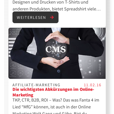
Designen und Drucken von T-Shirts und
anderen Produkten, bietet Spreadshirt viele
Möglichkeiten für Einzelpersonen und
WEITERLESEN
Unternehmen, die eigene Marke auf Produkte
zu bringen und zu verkaufen.
AFFILIATE-MARKETING
11.02.16
Die wichtigsten Abkürzungen im Online-
Marketing
TKP, CTR, B2B, ROI – Was? Das was Fanta 4 im
Lied “MfG” können, ist auch in der Online
Marketing Welt Gang und Gäbe. Bist du