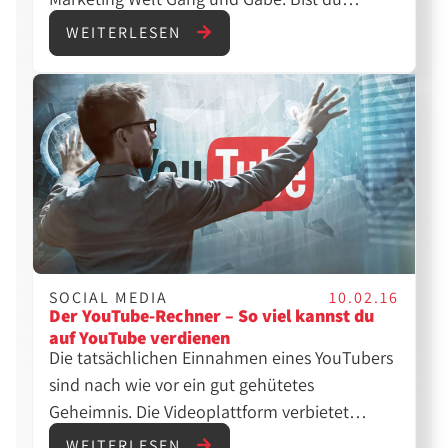
vielleicht erst seit Kurzem in der Branche
WEITERLESEN
unterwegs und stolperst andauernd über
Begriffe, die du nicht kennst?
SOCIAL MEDIA
10.02.16
Der YouTube-Rechner – So viel kannst du
auf YouTube verdienen
Die tatsächlichen Einnahmen eines YouTubers
sind nach wie vor ein gut gehütetes
Geheimnis. Die Videoplattform verbietet
vertraglich jedem, der mit YouTube Geld
WEITERLESEN