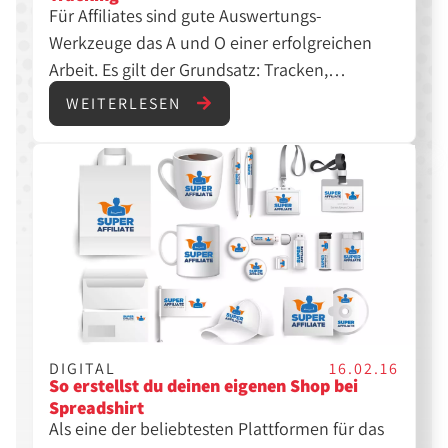
Für Affiliates sind gute Auswertungs-
Werkzeuge das A und O einer erfolgreichen
Arbeit. Es gilt der Grundsatz: Tracken,
Auswerten, Optimieren. SubID-Tracking ist
WEITERLESEN
eine hilfreiche und dabei einfache Methode,
die oft unterschätzt wird. Was sie bringt und
wie Ihr sie einsetzt, das schauen wir uns in
diesem Artikel an.
DIGITAL
16.02.16
So erstellst du deinen eigenen Shop bei
Spreadshirt
Als eine der beliebtesten Plattformen für das