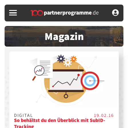
Magazin
DIGITAL
19.02.16
So behältst du den Überblick mit SubID-
Tracking