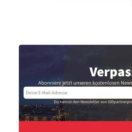
Verpas
Abonniere jetzt unseren kostenlosen News
Du kannst den Newsletter von 100partnerpro