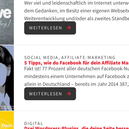
Wer viel und leidenschaftlich im Internet unterwe
dem Gedanken, im Besitz einer eigenen Webseite 
Weiterentwicklung und/oder als zweites Standbe
Verdienst. Die große Frage ist hier: Wie fange ich
WEITERLESEN
SOCIAL MEDIA
,
AFFILIATE-MARKETING
5 Tipps, wie du Facebook für dein Affiliate M
Fakt ist! 77 Prozent aller deutschen Facebook-Nu
mindestens einem Unternehmen auf Facebook zu
allein in Deutschland – bereits im Jahr 2014 38
Facebook-Usern und Unternehmen. Facebook als 
WEITERLESEN
sozialen Netzwerken, zudem belegt mit einem ü
Marktanteil von 83,57 Prozent, eignet sich schon 
private Kommunikation und das Vernetzen mit 
bestätigte das in einem Interview: „Facebook ist h
DIGITAL
Drei Wordpress-Plugins, die deine Seite besse