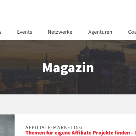
s
Events
Netzwerke
Agenturen
Coa
Magazin
AFFILIATE-MARKETING
Themen für eigene Affiliate Projekte finden –