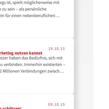
gs ist, spielt möglicherweise mit
zu sein – als persönliche
in für einen nebenberuflichen
 an?
19.10.15
arketing nutzen kannst
tzer haben das Bedürfnis, sich mit
 verbinden. Immerhin existierten –
7,2 Millionen Verbindungen zwischen
„alter Hase“ und Gigant unter den
berdurchschnittlich hohen
längst nicht mehr nur für die
Freunden. Auch Thomas Hutter
eute so breit aufgestellt, dass es
09.10.15
r schützen!